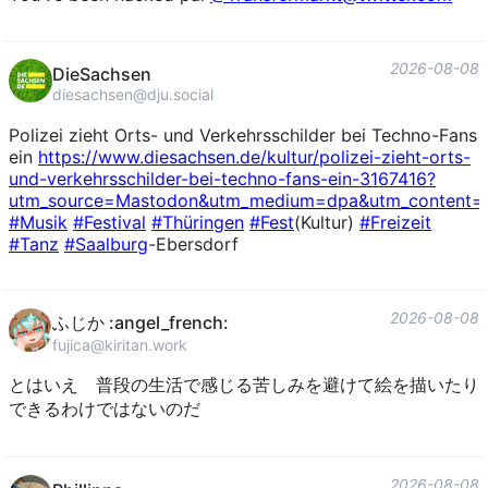
2026-08-08
DieSachsen
diesachsen@dju.social
Polizei zieht Orts- und Verkehrsschilder bei Techno-Fans
ein
https://www.
diesachsen.de/kultur/polizei-z
ieht-orts-
und-verkehrsschilder-bei-techno-fans-ein-3167416?
utm_source=Mastodon&utm_medium=dpa&utm_content=te
#
Musik
#
Festival
#
Thüringen
#
Fest
(Kultur)
#
Freizeit
#
Tanz
#
Saalburg
-Ebersdorf
2026-08-08
ふじか :angel_french:
fujica@kiritan.work
とはいえ 普段の生活で感じる苦しみを避けて絵を描いたり
できるわけではないのだ
2026-08-08