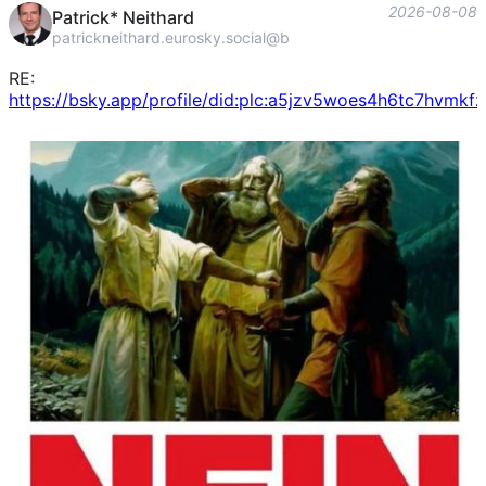
2026-08-08
Patrick* Neithard
patrickneithard.eurosky.social@bsky.brid.gy
RE:
https://bsky.app/profile/did:plc:a5jzv5woes4h6tc7hvmk