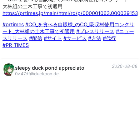
大林組の土木工事で初適用
https://
prtimes.jp/main/html/rd/p/0000
01063.000039153.
#
prtimes
#
CO_を食べる自販機_のCO_吸収材使用コンクリ
ート_大林組の土木工事で初適用
#
プレスリリース
#
ニュー
スリリース
#
配信
#
サイト
#
サービス
#
方法
#
代行
#
PR_TIMES
2026-08-08
sleepy duck pond appreciator 🦆✨🏳️‍🌈
0x47df@duckpon.de
scam email i am unlikely to fall for: someone has died
and left you five million pounds
scam email i will absolutely fall for: did you know you
had a relative who owned a nightclub? they left it to you
in their will
2026-08-08
steelman