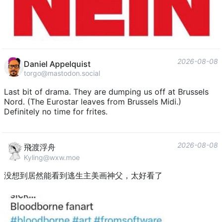
2026-08-08
Daniel Appelquist
torgo@mastodon.social
Last bit of drama. They are dumping us off at Brussels
Nord. (The Eurostar leaves from Brussels Midi.)
Definitely no time for frites.
2026-08-08
飛渡浮舟
Kyling@wxw.moe
没想到居然能看到逃生主美画神父，太好看了