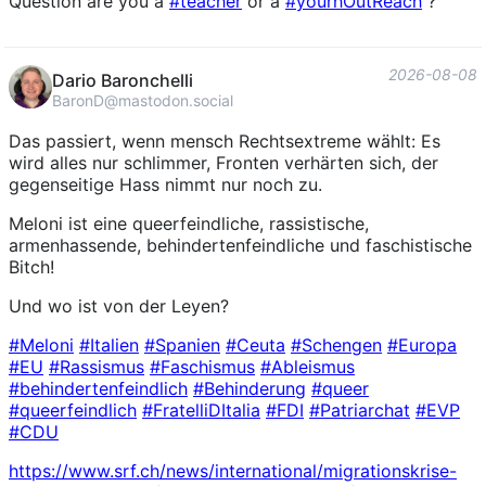
Question are you a
#
teacher
or a
#
yourhOutReach
?
2026-08-08
Dario Baronchelli
BaronD@mastodon.social
Das passiert, wenn mensch Rechtsextreme wählt: Es
wird alles nur schlimmer, Fronten verhärten sich, der
gegenseitige Hass nimmt nur noch zu.
Meloni ist eine queerfeindliche, rassistische,
armenhassende, behindertenfeindliche und faschistische
Bitch!
Und wo ist von der Leyen?
#
Meloni
#
Italien
#
Spanien
#
Ceuta
#
Schengen
#
Europa
#
EU
#
Rassismus
#
Faschismus
#
Ableismus
#
behindertenfeindlich
#
Behinderung
#
queer
#
queerfeindlich
#
FratelliDItalia
#
FDI
#
Patriarchat
#
EVP
#
CDU
https://www.
srf.ch/news/international/migr
ationskrise-