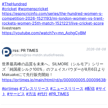
#
TheHundred
#
cricket
#
womenscricket
https://
espncricinfo.com/series/the-hu
ndred-women-s-
competition-2026-1521193/mi-london-women-vs-trent-
rockets-women-25th-match-1521221/live-cricket-score
livestream
https://
youtube.com/watch?v=mn_AohgCyBM
2026-08-08
:rss: PR TIMES
prtimes@rss-mstdn.studiofreesia.com
世界最高峰の品質を未来へ。SILMORE（シルモア）シリー
ズ「純国産シルク100%」のフェイスパウダーが8月6日より
Makuakeにて先行販売開始！
https://
prtimes.jp/main/html/rd/p/0000
00005.000096380
#
prtimes
#
プレスリリース
#
ニュースリリース
#
配信
#
サイ
ト
#
サービス
#
方法
#
代行
#
PR_TIMES