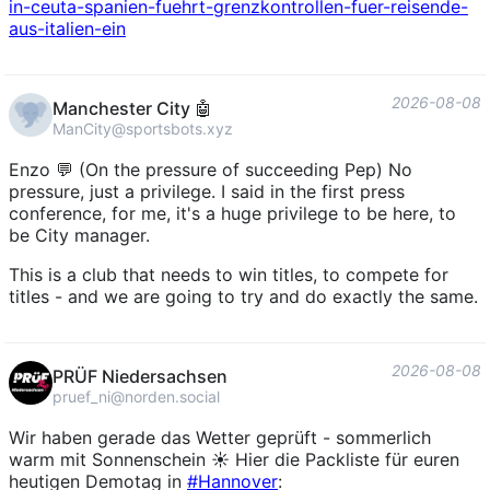
in-ceuta-spanien-fuehrt-grenzkontrollen-fuer-reisende-
aus-italien-ein
2026-08-08
Manchester City 🤖
ManCity@sportsbots.xyz
Enzo 💬 (On the pressure of succeeding Pep) No
pressure, just a privilege. I said in the first press
conference, for me, it's a huge privilege to be here, to
be City manager.
This is a club that needs to win titles, to compete for
titles - and we are going to try and do exactly the same.
2026-08-08
PRÜF Niedersachsen
pruef_ni@norden.social
Wir haben gerade das Wetter geprüft - sommerlich
warm mit Sonnenschein ☀️ Hier die Packliste für euren
heutigen Demotag in
#
Hannover
: