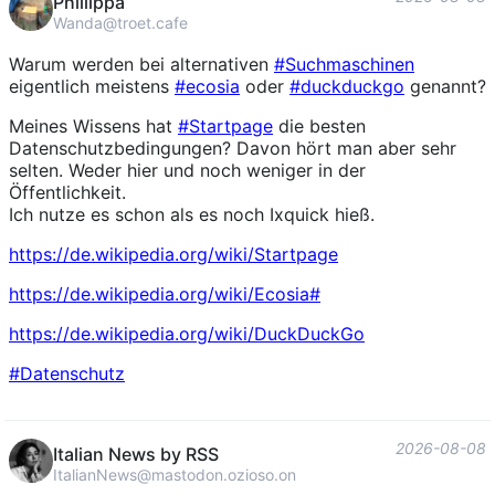
Phillippa
Wanda@troet.cafe
Warum werden bei alternativen
#
Suchmaschinen
eigentlich meistens
#
ecosia
oder
#
duckduckgo
genannt?
Meines Wissens hat
#
Startpage
die besten
Datenschutzbedingungen? Davon hört man aber sehr
selten. Weder hier und noch weniger in der
Öffentlichkeit.
Ich nutze es schon als es noch Ixquick hieß.
https://
de.wikipedia.org/wiki/Startpage
https://
de.wikipedia.org/wiki/Ecosia#
https://
de.wikipedia.org/wiki/DuckDuck
Go
#
Datenschutz
2026-08-08
Italian News by RSS
ItalianNews@mastodon.ozioso.online