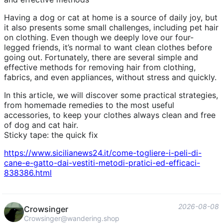
Having a dog or cat at home is a source of daily joy, but
it also presents some small challenges, including pet hair
on clothing. Even though we deeply love our four-
legged friends, it’s normal to want clean clothes before
going out. Fortunately, there are several simple and
effective methods for removing hair from clothing,
fabrics, and even appliances, without stress and quickly.
In this article, we will discover some practical strategies,
from homemade remedies to the most useful
accessories, to keep your clothes always clean and free
of dog and cat hair.
Sticky tape: the quick fix
https://www.
sicilianews24.it/come-togliere
-i-peli-di-
cane-e-gatto-dai-vestiti-metodi-pratici-ed-efficaci-
838386.html
2026-08-08
Crowsinger
Crowsinger@wandering.shop