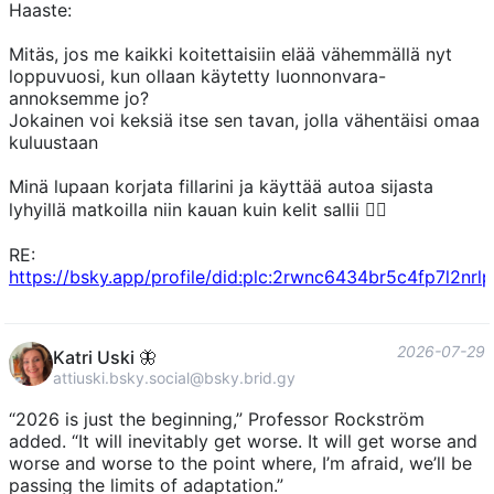
Haaste:
Mitäs, jos me kaikki koitettaisiin elää vähemmällä nyt
loppuvuosi, kun ollaan käytetty luonnonvara-
annoksemme jo?
Jokainen voi keksiä itse sen tavan, jolla vähentäisi omaa
kuluustaan
Minä lupaan korjata fillarini ja käyttää autoa sijasta
lyhyillä matkoilla niin kauan kuin kelit sallii 🙋‍♀️
RE:
https://bsky.app/profile/did:plc:2rwnc6434br5c4fp7l2nr
2026-07-29
Katri Uski 🦋
attiuski.bsky.social@bsky.brid.gy
“2026 is just the beginning,” Professor Rockström
added. “It will inevitably get worse. It will get worse and
worse and worse to the point where, I’m afraid, we’ll be
passing the limits of adaptation.”