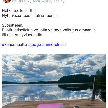
attiuski.bsky.social@bsky.brid.gy
Hetki itselleni. 🧘🏼‍♀️
Nyt jaksaa taas mieli ja ruumis.
Suosittelen.
Puolituntisellakin voi olla valtava vaikutus omaan ja
läheisten hyvinvointiin.
#kehonhuolto
#jooga
#mindfulness