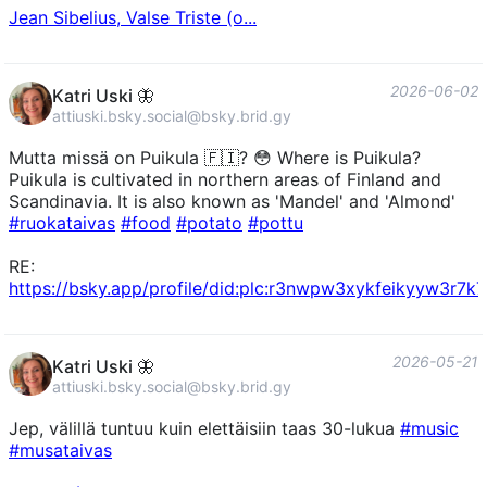
Jean Sibelius, Valse Triste (o...
2026-06-02
Katri Uski 🦋
attiuski.bsky.social@bsky.brid.gy
Mutta missä on Puikula 🇫🇮? 😳 Where is Puikula?
Puikula is cultivated in northern areas of Finland and
Scandinavia. It is also known as 'Mandel' and 'Almond'
#ruokataivas
#food
#potato
#pottu
RE:
https://bsky.app/profile/did:plc:r3nwpw3xykfeikyyw3r7
2026-05-21
Katri Uski 🦋
attiuski.bsky.social@bsky.brid.gy
Jep, välillä tuntuu kuin elettäisiin taas 30-lukua
#music
#musataivas