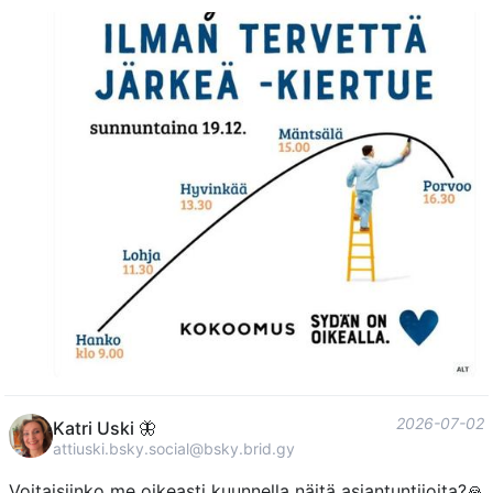
2026-07-02
Katri Uski 🦋
attiuski.bsky.social@bsky.brid.gy
Voitaisiinko me oikeasti kuunnella näitä asiantuntijoita?🙏