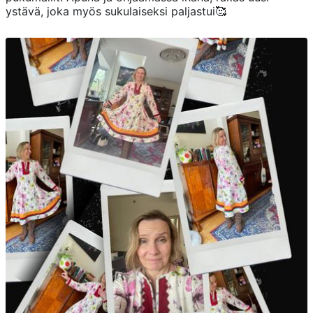
ystävä, joka myös sukulaiseksi paljastui🥰