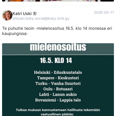
2026-05-11
Katri Uski 🦋
attiuski.bsky.social@bsky.brid.gy
Te puhutte teoin -mielenosoitus 16.5. klo 14 monessa eri
kaupungissa: