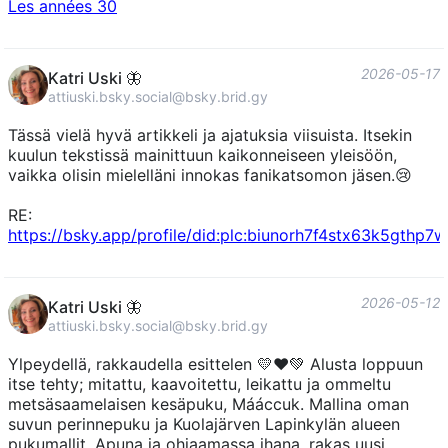
Les années 30
2026-05-17
Katri Uski 🦋
attiuski.bsky.social@bsky.brid.gy
Tässä vielä hyvä artikkeli ja ajatuksia viisuista. Itsekin
kuulun tekstissä mainittuun kaikonneiseen yleisöön,
vaikka olisin mielelläni innokas fanikatsomon jäsen.😢
RE:
https://bsky.app/profile/did:plc:biunorh7f4stx63k5gthp7
2026-05-12
Katri Uski 🦋
attiuski.bsky.social@bsky.brid.gy
Ylpeydellä, rakkaudella esittelen 💛❤️💚 Alusta loppuun
itse tehty; mitattu, kaavoitettu, leikattu ja ommeltu
metsäsaamelaisen kesäpuku, Mááccuk. Mallina oman
suvun perinnepuku ja Kuolajärven Lapinkylän alueen
pukumallit. Apuna ja ohjaamassa ihana, rakas uusi