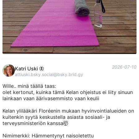
2026-07-10
Katri Uski 🦋
attiuski.bsky.social@bsky.brid.gy
Wille.. minä täällä taas:
olet kertonut, kuinka tämä Kelan ohjeistus ei liity sinuun
lainkaan vaan äärivasemmisto vaan keulii
Kelan ylilääkäri Floréenin mukaan hyvinvointialueiden on
kuitenkin syytä keskustella asiasta sosiaali- ja
terveysministeriön kanssa🤯
Nimimerkki: Hämmentynyt naisoletettu