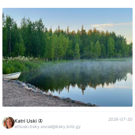
2026-07-30
Katri Uski 🦋
attiuski.bsky.social@bsky.brid.gy