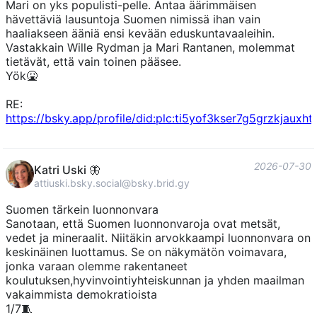
Mari on yks populisti-pelle. Antaa äärimmäisen
hävettäviä lausuntoja Suomen nimissä ihan vain
haaliakseen ääniä ensi kevään eduskuntavaaleihin.
Vastakkain Wille Rydman ja Mari Rantanen, molemmat
tietävät, että vain toinen pääsee.
Yök🤮
RE:
https://bsky.app/profile/did:plc:ti5yof3kser7g5grzkjaux
2026-07-30
Katri Uski 🦋
attiuski.bsky.social@bsky.brid.gy
Suomen tärkein luonnonvara
Sanotaan, että Suomen luonnonvaroja ovat metsät,
vedet ja mineraalit. Niitäkin arvokkaampi luonnonvara on
keskinäinen luottamus. Se on näkymätön voimavara,
jonka varaan olemme rakentaneet
koulutuksen,hyvinvointiyhteiskunnan ja yhden maailman
vakaimmista demokratioista
1/7🧵