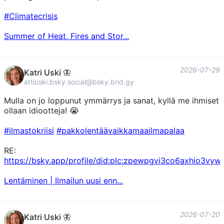
#Climatecrisis
Summer of Heat, Fires and Stor...
2026-07-29
Katri Uski 🦋
attiuski.bsky.social@bsky.brid.gy
Mulla on jo loppunut ymmärrys ja sanat, kyllä me ihmiset
ollaan idiootteja! 😭
#ilmastokriisi
#pakkolentäävaikkamaailmapalaa
RE:
https://bsky.app/profile/did:plc:zpewpgvi3co6axhio3vy
Lentäminen | Ilmailun uusi enn...
2026-07-20
Katri Uski 🦋