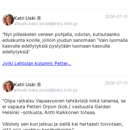
2026-07-10
Katri Uski 🦋
attiuski.bsky.social@bsky.brid.gy
"Nyt piileskelen veneen pohjalla, odotan, kutsutaanko
eduskunta koolle, jolloin joudun sanomaan ”Vain luomalla
kasvulle edellytyksiä pystytään luomaan kasvulle
edellytyksiä”
Jyrki Lehtolan kolumni: Petter...
2026-07-10
Katri Uski 🦋
attiuski.bsky.social@bsky.brid.gy
"Olipa ratkaisu Vapaavuoren tehtävistä mikä tahansa, se
ei vapauta Petteri Orpon (kok.) vastuusta Garden
Helsinki -sotkusta, Antti Kaikkonen toteaa.
Väistely sen kun jatkuu ja siellä kai hartaasti toivotaan,
että asia unohtuu kesähelteisiin."