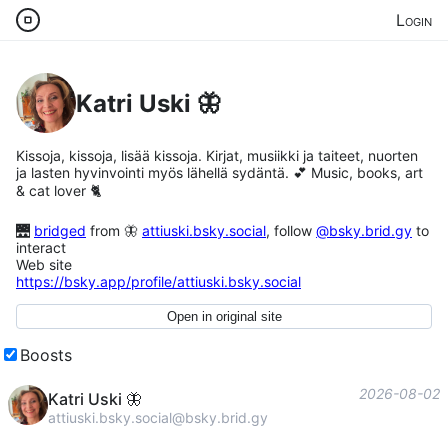
Login
Katri Uski 🦋
Kissoja, kissoja, lisää kissoja. Kirjat, musiikki ja taiteet, nuorten
ja lasten hyvinvointi myös lähellä sydäntä. 💕 Music, books, art
& cat lover 🐈
🌉
bridged
from 🦋
attiuski.bsky.social
, follow
@bsky.brid.gy
to
interact
Web site
https://
bsky.app/profile/attiuski.bsky.social
Open in original site
Boosts
2026-08-02
Katri Uski 🦋
attiuski.bsky.social@bsky.brid.gy