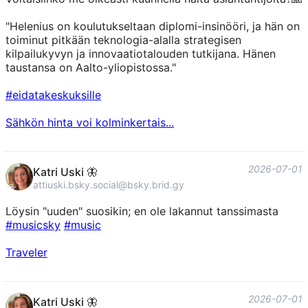
"Helenius on koulutukseltaan diplomi-insinööri, ja hän on
toiminut pitkään teknologia-alalla strategisen
kilpailukyvyn ja innovaatiotalouden tutkijana. Hänen
taustansa on Aalto-yliopistossa."
#eidatakeskuksille
Sähkön hinta voi kolminkertais...
2026-07-01
Katri Uski 🦋
attiuski.bsky.social@bsky.brid.gy
Löysin "uuden" suosikin; en ole lakannut tanssimasta
#musicsky
#music
Traveler
2026-07-01
Katri Uski 🦋