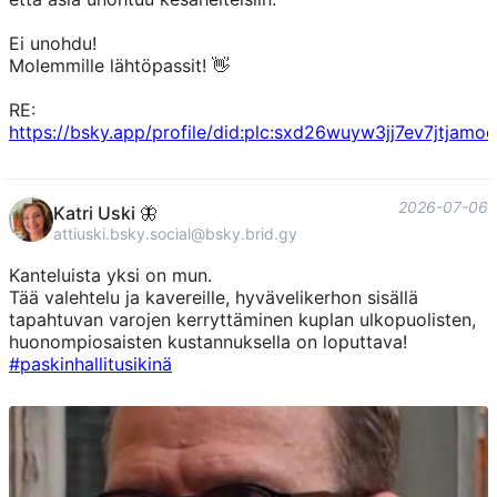
Ei unohdu!
Molemmille lähtöpassit! 👋
RE:
https://bsky.app/profile/did:plc:sxd26wuyw3jj7ev7jtja
2026-07-06
Katri Uski 🦋
attiuski.bsky.social@bsky.brid.gy
Kanteluista yksi on mun.
Tää valehtelu ja kavereille, hyvävelikerhon sisällä
tapahtuvan varojen kerryttäminen kuplan ulkopuolisten,
huonompiosaisten kustannuksella on loputtava!
#paskinhallitusikinä