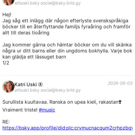
attiuski.bsky.social@bsky.brid.gy
Hej!
Jag såg ett inlägg där någon efterlyste svenskspråkiga
böcker till en återflyttande familjs fyraåring och framför
allt till deras tioåring
Jag kommer gärna och hämtar böcker om du vill skänka
några ur ditt barns eller din ungdoms bokhylla. Varje bok
kan glädja ett lässuget barn
1/2
2026-06-03
Katri Uski 🦋
attiuski.bsky.social@bsky.brid.gy
Surullista kuultavaa. Ranska on upea kieli, rakastan❣️
Vraiment triste!
#music
RE:
https://bsky.app/profile/did:plc:crvmucnacqum2crhpzbq