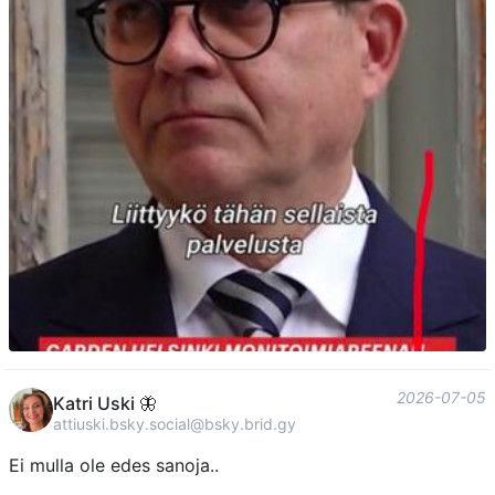
2026-07-05
Katri Uski 🦋
attiuski.bsky.social@bsky.brid.gy
Ei mulla ole edes sanoja..