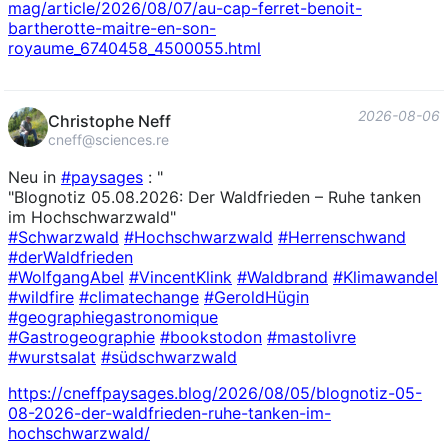
mag/article/20
26/08/07/au-cap-ferret-benoit-
bartherotte-maitre-en-son-
royaume_6740458_4500055.html
2026-08-06
Christophe Neff
cneff@sciences.re
Neu in
#
paysages
: "
"Blognotiz 05.08.2026: Der Waldfrieden – Ruhe tanken
im Hochschwarzwald"
#
Schwarzwald
#
Hochschwarzwald
#
Herrenschwand
#
derWaldfrieden
#
WolfgangAbel
#
VincentKlink
#
Waldbrand
#
Klimawandel
#
wildfire
#
climatechange
#
GeroldHügin
#
geographiegastronomique
#
Gastrogeographie
#
bookstodon
#
mastolivre
#
wurstsalat
#
südschwarzwald
https://
cneffpaysages.blog/2026/08/05/
blognotiz-05-
08-2026-der-waldfrieden-ruhe-tanken-im-
hochschwarzwald/