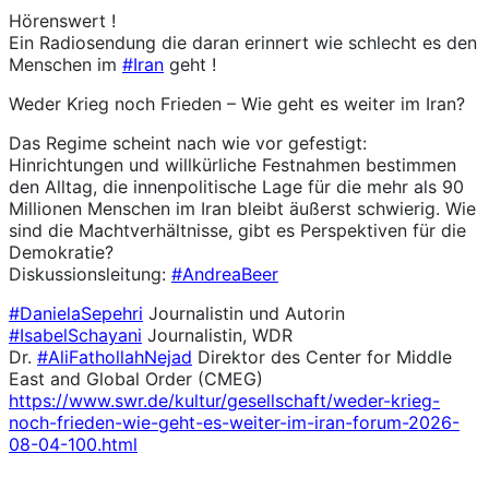
Hörenswert !
Ein Radiosendung die daran erinnert wie schlecht es den
Menschen im
#
Iran
geht !
Weder Krieg noch Frieden – Wie geht es weiter im Iran?
Das Regime scheint nach wie vor gefestigt:
Hinrichtungen und willkürliche Festnahmen bestimmen
den Alltag, die innenpolitische Lage für die mehr als 90
Millionen Menschen im Iran bleibt äußerst schwierig. Wie
sind die Machtverhältnisse, gibt es Perspektiven für die
Demokratie?
Diskussionsleitung:
#
AndreaBeer
#
DanielaSepehri
Journalistin und Autorin
#
IsabelSchayani
Journalistin, WDR
Dr.
#
AliFathollahNejad
Direktor des Center for Middle
East and Global Order (CMEG)
https://www.
swr.de/kultur/gesellschaft/wed
er-krieg-
noch-frieden-wie-geht-es-weiter-im-iran-forum-2026-
08-04-100.html