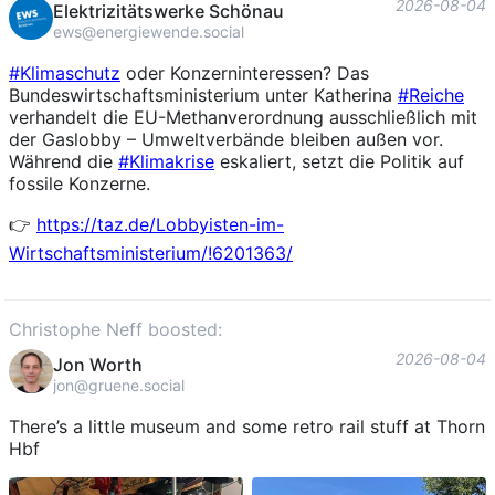
2026-08-04
Elektrizitätswerke Schönau
ews@energiewende.social
#
Klimaschutz
oder Konzerninteressen? Das
Bundeswirtschaftsministerium unter Katherina
#
Reiche
verhandelt die EU-Methanverordnung ausschließlich mit
der Gaslobby – Umweltverbände bleiben außen vor.
Während die
#
Klimakrise
eskaliert, setzt die Politik auf
fossile Konzerne.
👉
https://
taz.de/Lobbyisten-im-
Wirtschaf
tsministerium/!6201363/
Christophe Neff boosted:
2026-08-04
Jon Worth
jon@gruene.social
There’s a little museum and some retro rail stuff at Thorn
Hbf