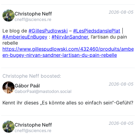
2026-08-05
Christophe Neff
cneff@sciences.re
Le blog de
#
GillesPudlowski
–
#
LesPiedsdanslePlat
|
#
AmberieuEnBugey
:
#
NirvânSandner
, l’artisan du pain
rebelle
https://www.
gillespudlowski.com/432460/pro
duits/amber
en-bugey-nirvan-sandner-lartisan-du-pain-rebelle
Christophe Neff boosted:
2026-08-05
Gábor Paál
GaborPaal@mastodon.social
Kennt ihr dieses „Es könnte alles so einfach sein“-Gefühl?
2026-08-05
Christophe Neff
cneff@sciences.re