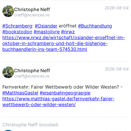
2026-08-04
Christophe Neff
cneff@sciences.re
#
Schramberg
:
#
Osiander
eröffnet
#
Buchhandlung
#
bookstodon
#
mastolivre
#
nrwz
https://www.
nrwz.de/wirtschaft/osiander-er
oeffnet-im-
oktober-in-schramberg-und-holt-die-bisherige-
buchhaendlerin-ins-team-574530.html
2026-08-04
Christophe Neff
cneff@sciences.re
Fernverkehr: Fairer Wettbewerb oder Wilder Westen? -
#
MatthiasGastel
#
eisenbahngeograpgie
https://www.
matthias-gastel.de/fernverkehr
-fairer-
wettbewerb-oder-wilder-westen/
Christophe Neff boosted: