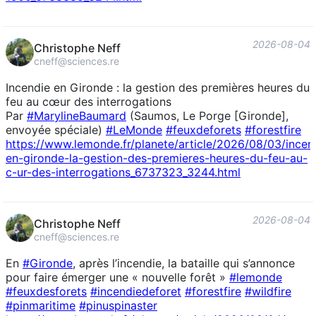
2026-08-04
Christophe Neff
cneff@sciences.re
Incendie en Gironde : la gestion des premières heures du
feu au cœur des interrogations
Par
#
MarylineBaumard
(Saumos, Le Porge [Gironde],
envoyée spéciale)
#
LeMonde
#
feuxdeforets
#
forestfire
https://www.
lemonde.fr/planete/article/202
6/08/03/incen
en-gironde-la-gestion-des-premieres-heures-du-feu-au-
c-ur-des-interrogations_6737323_3244.html
2026-08-04
Christophe Neff
cneff@sciences.re
En
#
Gironde
, après l’incendie, la bataille qui s’annonce
pour faire émerger une « nouvelle forêt »
#
lemonde
#
feuxdesforets
#
incendiedeforet
#
forestfire
#
wildfire
#
pinmaritime
#
pinuspinaster