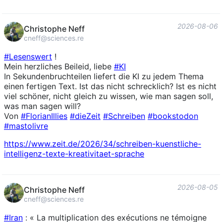
2026-08-06
Christophe Neff
cneff@sciences.re
#
Lesenswert
!
Mein herzliches Beileid, liebe
#
KI
In Sekundenbruchteilen liefert die KI zu jedem Thema
einen fertigen Text. Ist das nicht schrecklich? Ist es nicht
viel schöner, nicht gleich zu wissen, wie man sagen soll,
was man sagen will?
Von
#
FlorianIllies
#
dieZeit
#
Schreiben
#
bookstodon
#
mastolivre
https://www.
zeit.de/2026/34/schreiben-kuen
stliche-
intelligenz-texte-kreativitaet-sprache
2026-08-05
Christophe Neff
cneff@sciences.re
#
Iran
: « La multiplication des exécutions ne témoigne