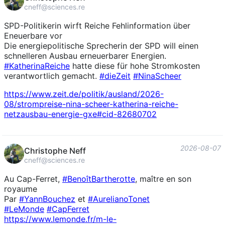
cneff@sciences.re
SPD-Politikerin wirft Reiche Fehlinformation über
Eneuerbare vor
Die energiepolitische Sprecherin der SPD will einen
schnelleren Ausbau erneuerbarer Energien.
#
KatherinaReiche
hatte diese für hohe Stromkosten
verantwortlich gemacht.
#
dieZeit
#
NinaScheer
https://www.
zeit.de/politik/ausland/2026-
0
8/strompreise-nina-scheer-katherina-reiche-
netzausbau-energie-gxe#cid-82680702
2026-08-07
Christophe Neff
cneff@sciences.re
Au Cap-Ferret,
#
BenoîtBartherotte
, maître en son
royaume
Par
#
YannBouchez
et
#
AurelianoTonet
#
LeMonde
#
CapFerret
https://www.
lemonde.fr/m-le-