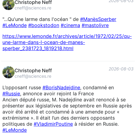
2026-08-03
Christophe Neff
cneff@sciences.re
"...Qu'une larme dans l'océan " de
#
ManèsSperber
#
LeMonde
#
bookstodon
#
cinema
#
mastolivre
https://www.
lemonde.fr/archives/article/19
72/02/25/qu-
une-larme-dans-l-ocean-de-manes-
sperber_2381723_1819218.html
2026-08-03
Christophe Neff
cneff@sciences.re
L’opposant russe
#
BorisNadejdine
, condamné en
#
Russie
, annonce avoir rejoint la France
Ancien député russe, M. Nadejdine avait renoncé à se
présenter aux législatives de septembre en Russie après
avoir été arrêté et condamné à une amende pour «
extrémisme ». Il était l’un des derniers opposants
politiques de
#
VladimirPoutine
à résider en Russie.
#
LeMonde