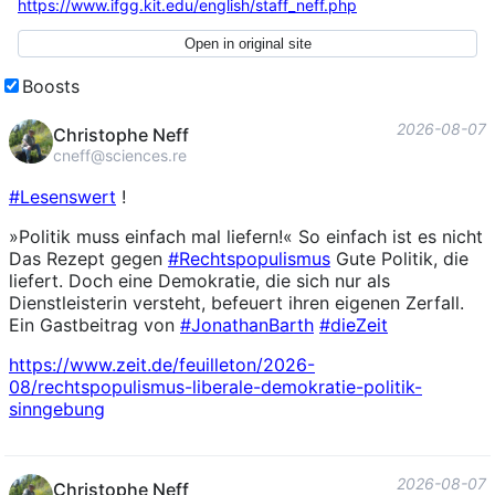
https://www.
ifgg.kit.edu/english/staff_nef
f.php
Open in original site
Boosts
2026-08-07
Christophe Neff
cneff@sciences.re
#
Lesenswert
!
»Politik muss einfach mal liefern!« So einfach ist es nicht
Das Rezept gegen
#
Rechtspopulismus
Gute Politik, die
liefert. Doch eine Demokratie, die sich nur als
Dienstleisterin versteht, befeuert ihren eigenen Zerfall.
Ein Gastbeitrag von
#
JonathanBarth
#
dieZeit
https://www.
zeit.de/feuilleton/2026-
08/rec
htspopulismus-liberale-demokratie-politik-
sinngebung
2026-08-07
Christophe Neff