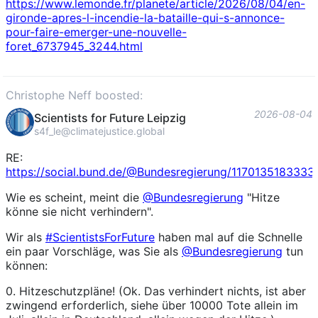
https://www.
lemonde.fr/planete/article/202
6/08/04/en-
gironde-apres-l-incendie-la-bataille-qui-s-annonce-
pour-faire-emerger-une-nouvelle-
foret_6737945_3244.html
Christophe Neff boosted:
2026-08-04
Scientists for Future Leipzig
s4f_le@climatejustice.global
RE:
https://
social.bund.de/@Bundesregierun
g/1170135183333
Wie es scheint, meint die
@
Bundesregierung
"Hitze
könne sie nicht verhindern".
Wir als
#
ScientistsForFuture
haben mal auf die Schnelle
ein paar Vorschläge, was Sie als
@
Bundesregierung
tun
können:
0. Hitzeschutzpläne! (Ok. Das verhindert nichts, ist aber
zwingend erforderlich, siehe über 10000 Tote allein im