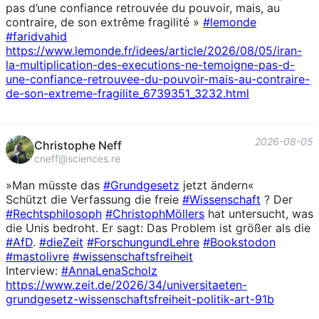
pas d’une confiance retrouvée du pouvoir, mais, au
contraire, de son extrême fragilité »
#
lemonde
#
faridvahid
https://www.
lemonde.fr/idees/article/2026/
08/05/iran-
la-multiplication-des-executions-ne-temoigne-pas-d-
une-confiance-retrouvee-du-pouvoir-mais-au-contraire-
de-son-extreme-fragilite_6739351_3232.html
2026-08-05
Christophe Neff
cneff@sciences.re
»Man müsste das
#
Grundgesetz
jetzt ändern«
Schützt die Verfassung die freie
#
Wissenschaft
? Der
#
Rechtsphilosoph
#
ChristophMöllers
hat untersucht, was
die Unis bedroht. Er sagt: Das Problem ist größer als die
#
AfD
.
#
dieZeit
#
ForschungundLehre
#
Bookstodon
#
mastolivre
#
wissenschaftsfreiheit
Interview:
#
AnnaLenaScholz
https://www.
zeit.de/2026/34/universitaeten
-
grundgesetz-wissenschaftsfreiheit-politik-art-91b