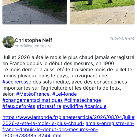
2026-08-04
Christophe Neff
cneff@sciences.re
Juillet 2026 a été le mois le plus chaud jamais enregistré
en France depuis le début des mesures, en 1900
Le mois dernier a aussi été le troisième mois de juillet le
moins pluvieux dans le pays, provoquant une
#
sécheresse
des sols inédite, avec des conséquences
importantes sur l’agriculture et les départs de feux,
selon
#
MétéoFrance
.
#
LeMonde
#
changementsclimatiques
#
climatechange
#
feuxdeforêts
#
forestfire
#
wildfire
#
canicule
https://www.
lemonde.fr/planete/article/202
6/08/04/juillet
2026-a-ete-le-mois-le-plus-chaud-jamais-enregistre-en-
france-depuis-le-debut-des-mesures-en-
1900_6738385_3244.html