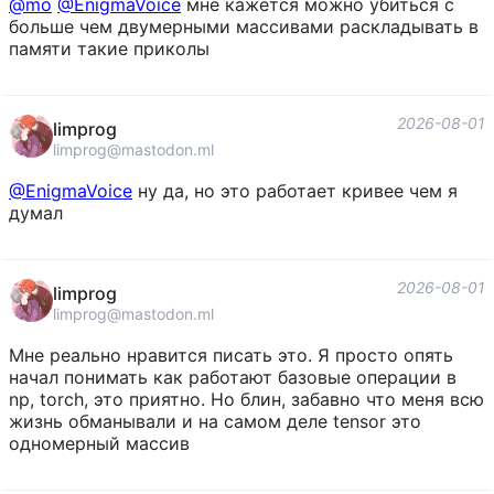
@
mo
@
EnigmaVoice
мне кажется можно убиться с
больше чем двумерными массивами раскладывать в
памяти такие приколы
2026-08-01
limprog
limprog@mastodon.ml
@
EnigmaVoice
ну да, но это работает кривее чем я
думал
2026-08-01
limprog
limprog@mastodon.ml
Мне реально нравится писать это. Я просто опять
начал понимать как работают базовые операции в
np, torch, это приятно. Но блин, забавно что меня всю
жизнь обманывали и на самом деле tensor это
одномерный массив