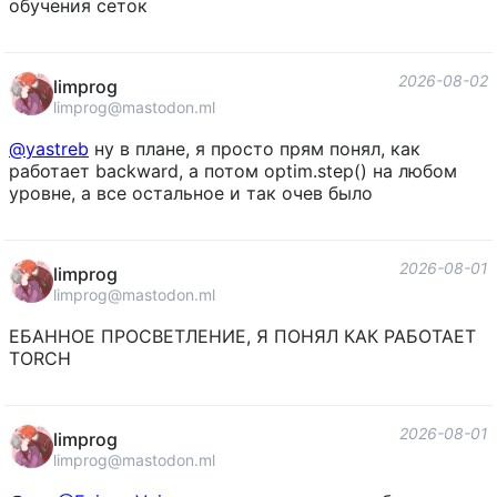
обучения сеток
2026-08-02
limprog
limprog@mastodon.ml
@
yastreb
ну в плане, я просто прям понял, как
работает backward, а потом optim.step() на любом
уровне, а все остальное и так очев было
2026-08-01
limprog
limprog@mastodon.ml
ЕБАННОЕ ПРОСВЕТЛЕНИЕ, Я ПОНЯЛ КАК РАБОТАЕТ
TORCH
2026-08-01
limprog
limprog@mastodon.ml