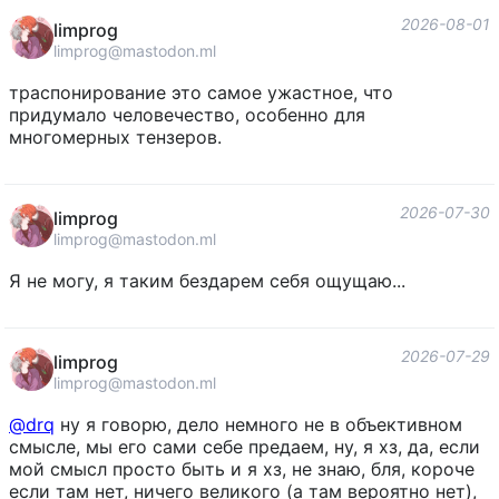
2026-08-01
limprog
limprog@mastodon.ml
траспонирование это самое ужастное, что
придумало человечество, особенно для
многомерных тензеров.
2026-07-30
limprog
limprog@mastodon.ml
Я не могу, я таким бездарем себя ощущаю...
2026-07-29
limprog
limprog@mastodon.ml
@
drq
ну я говорю, дело немного не в объективном
смысле, мы его сами себе предаем, ну, я хз, да, если
мой смысл просто быть и я хз, не знаю, бля, короче
если там нет, ничего великого (а там вероятно нет),