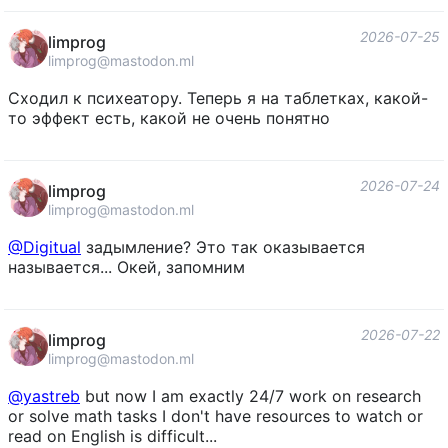
2026-07-25
limprog
limprog@mastodon.ml
Сходил к психеатору. Теперь я на таблетках, какой-
то эффект есть, какой не очень понятно
2026-07-24
limprog
limprog@mastodon.ml
@
Digitual
задымление? Это так оказывается
называется... Окей, запомним
2026-07-22
limprog
limprog@mastodon.ml
@
yastreb
but now I am exactly 24/7 work on research
or solve math tasks I don't have resources to watch or
read on English is difficult...