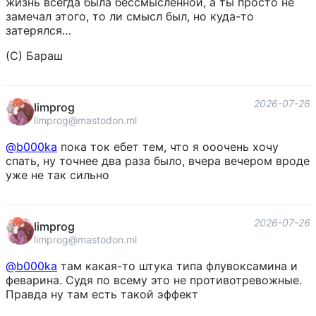
жизнь всегда была бессмысленной, а ты просто не
замечал этого, то ли смысл был, но куда-то
затерялся…
(С) Бараш
2026-07-26
limprog
limprog@mastodon.ml
@
b000ka
пока ток ебет тем, что я ооочень хочу
спать, ну точнее два раза было, вчера вечером вроде
уже не так сильно
2026-07-26
limprog
limprog@mastodon.ml
@
b000ka
там какая-то штука типа флувоксамина и
феварина. Судя по всему это не противотревожные.
Правда ну там есть такой эффект