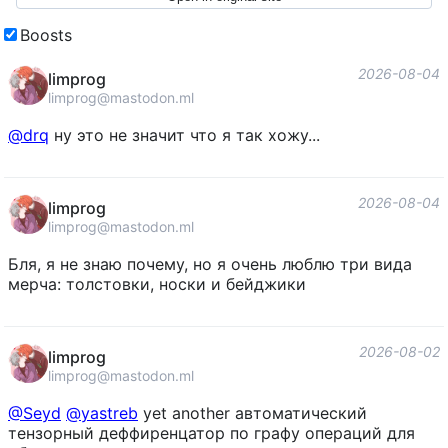
Boosts
2026-08-04
limprog
limprog@mastodon.ml
@
drq
ну это не значит что я так хожу...
2026-08-04
limprog
limprog@mastodon.ml
Бля, я не знаю почему, но я очень люблю три вида
мерча: толстовки, носки и бейджики
2026-08-02
limprog
limprog@mastodon.ml
@
Seyd
@
yastreb
yet another автоматический
тензорный деффиренцатор по графу операций для